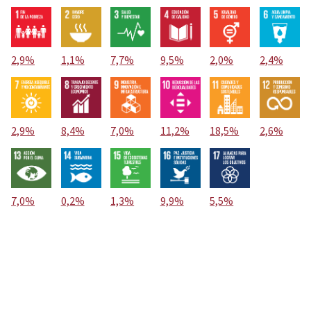
2,9%
1,1%
7,7%
9,5%
2,0%
2,4%
2,9%
8,4%
7,0%
11,2%
18,5%
2,6%
7,0%
0,2%
1,3%
9,9%
5,5%