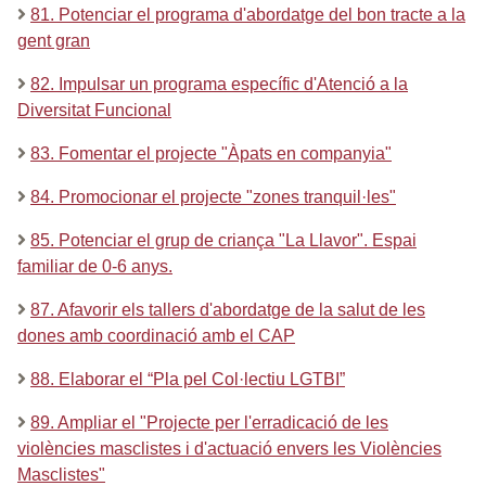
81. Potenciar el programa d'abordatge del bon tracte a la
gent gran
82. Impulsar un programa específic d'Atenció a la
Diversitat Funcional
83. Fomentar el projecte "Àpats en companyia"
84. Promocionar el projecte "zones tranquil·les"
85. Potenciar el grup de criança "La Llavor". Espai
familiar de 0-6 anys.
87. Afavorir els tallers d'abordatge de la salut de les
dones amb coordinació amb el CAP
88. Elaborar el “Pla pel Col·lectiu LGTBI”
89. Ampliar el "Projecte per l'erradicació de les
violències masclistes i d'actuació envers les Violències
Masclistes"