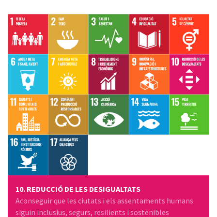
10. REDUCCIÓ DE LES DESIGUALTATS
Aconseguir que les ciutats i els assentaments humans
siguin inclusius, segurs, resilients i sostenibles