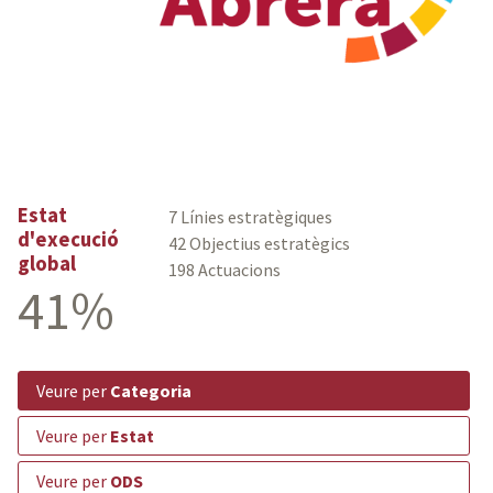
Estat
7 Línies estratègiques
d'execució
42 Objectius estratègics
global
198 Actuacions
41%
veure per
Categoria
veure per
Estat
veure per
ODS