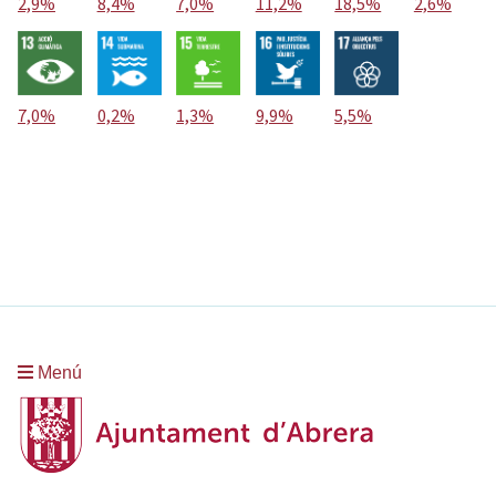
2,9%
8,4%
7,0%
11,2%
18,5%
2,6%
7,0%
0,2%
1,3%
9,9%
5,5%
Menú