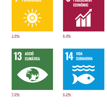
2,9%
8,4%
7,0%
0,2%