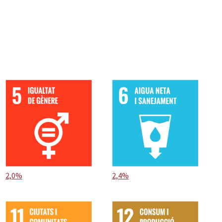
2,0%
2,4%