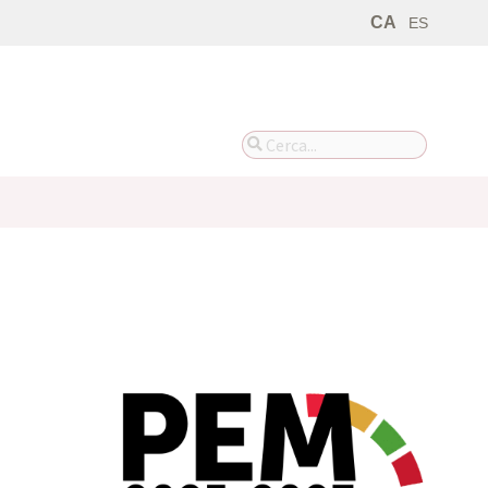
CA
ES