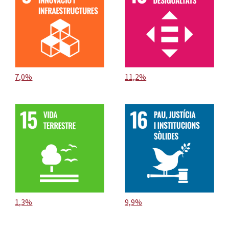
7,0%
11,2%
1,3%
9,9%