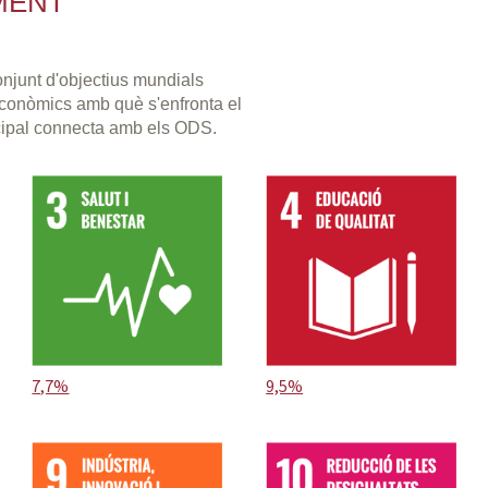
MENT
njunt d'objectius mundials
 econòmics amb què s'enfronta el
cipal connecta amb els ODS.
7,7%
9,5%