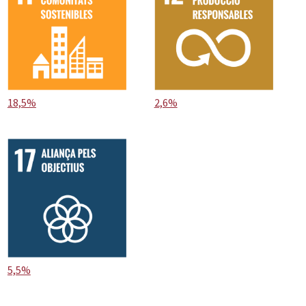
18,5%
2,6%
5,5%