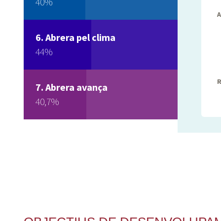
40%
A
Abrera pel clima
44%
R
Abrera avança
40,7%