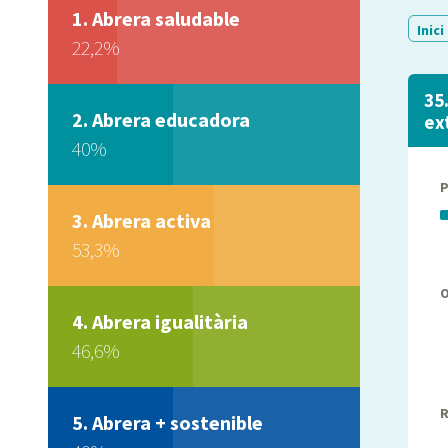
Abrera saludable
Inici
22,2%
35
Abrera educadora
ex
40%
Abrera activa
53,3%
Abrera igualitària
46,6%
R
Abrera + sostenible